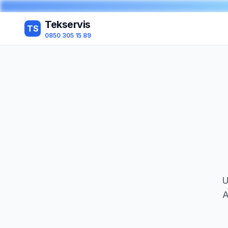
Tekservis
TS
0850 305 15 89
U
A