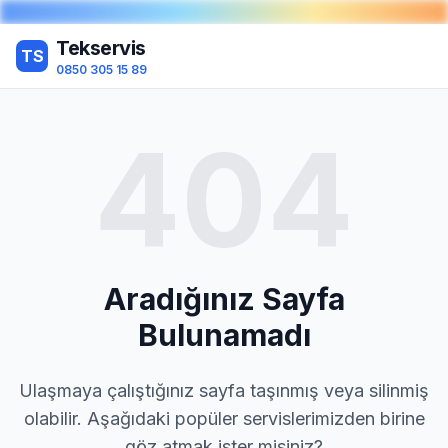
Tekservis
TS
0850 305 15 89
404
Aradığınız Sayfa
Bulunamadı
Ulaşmaya çalıştığınız sayfa taşınmış veya silinmiş
olabilir. Aşağıdaki popüler servislerimizden birine
göz atmak ister misiniz?