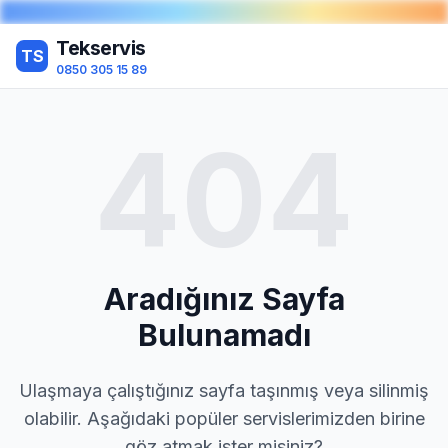
Tekservis
TS
0850 305 15 89
404
Aradığınız Sayfa
Bulunamadı
Ulaşmaya çalıştığınız sayfa taşınmış veya silinmiş
olabilir. Aşağıdaki popüler servislerimizden birine
göz atmak ister misiniz?