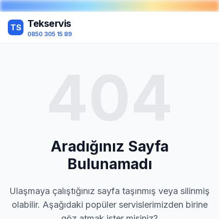
Tekservis
TS
0850 305 15 89
404
Aradığınız Sayfa
Bulunamadı
Ulaşmaya çalıştığınız sayfa taşınmış veya silinmiş
olabilir. Aşağıdaki popüler servislerimizden birine
göz atmak ister misiniz?