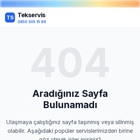
Tekservis
TS
0850 305 15 89
404
Aradığınız Sayfa
Bulunamadı
Ulaşmaya çalıştığınız sayfa taşınmış veya silinmiş
olabilir. Aşağıdaki popüler servislerimizden birine
göz atmak ister misiniz?