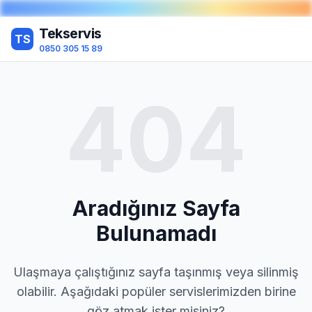
Tekservis
TS
0850 305 15 89
404
Aradığınız Sayfa
Bulunamadı
Ulaşmaya çalıştığınız sayfa taşınmış veya silinmiş
olabilir. Aşağıdaki popüler servislerimizden birine
göz atmak ister misiniz?