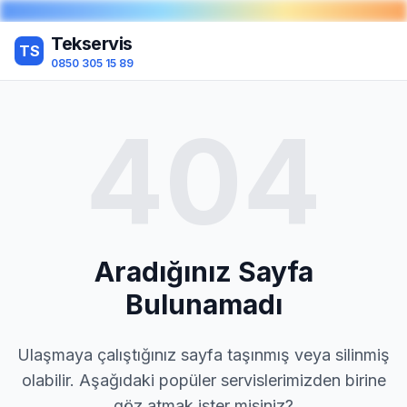
Tekservis
TS
0850 305 15 89
404
Aradığınız Sayfa
Bulunamadı
Ulaşmaya çalıştığınız sayfa taşınmış veya silinmiş
olabilir. Aşağıdaki popüler servislerimizden birine
göz atmak ister misiniz?