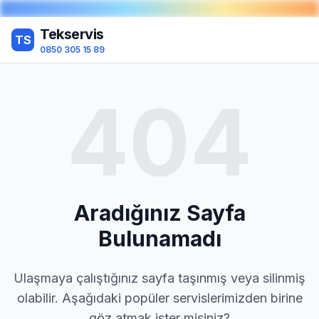
Tekservis
TS
0850 305 15 89
404
Aradığınız Sayfa
Bulunamadı
Ulaşmaya çalıştığınız sayfa taşınmış veya silinmiş
olabilir. Aşağıdaki popüler servislerimizden birine
göz atmak ister misiniz?