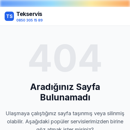
Tekservis
TS
0850 305 15 89
404
Aradığınız Sayfa
Bulunamadı
Ulaşmaya çalıştığınız sayfa taşınmış veya silinmiş
olabilir. Aşağıdaki popüler servislerimizden birine
göz atmak ister misiniz?